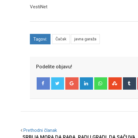
VestiNet
Tagovi:
Čačak
javna garaža
Podelite objavu!
Google+
LinkedIn
Whatsapp
Stumble
T
Facebook
Twitter
Prethodni članak
„SRBIJA MORA DA RAĐA, RADI I GRADI, DA SAČUVA