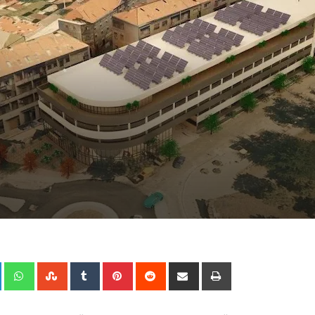
+
LinkedIn
Whatsapp
StumbleUpon
Tumblr
Pinterest
Reddit
Share
Print
via
Email