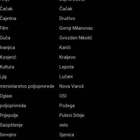
Čačak
Čačak
Čajetina
Društvo
Film
Gornji Milanovac
Guča
Gvozden Nikolić
Ivanjica
Karići
Kosjerić
Kraljevo
Kultura
Lepota
Ljig
Lučani
mimistarstvo poljoprivrede
Nova Varoš
Oglasi
OSI
poljoprivreda
Požega
Prijepolje
Putevi Srbije
Saopštenje
selo
Sevojno
Sjenica