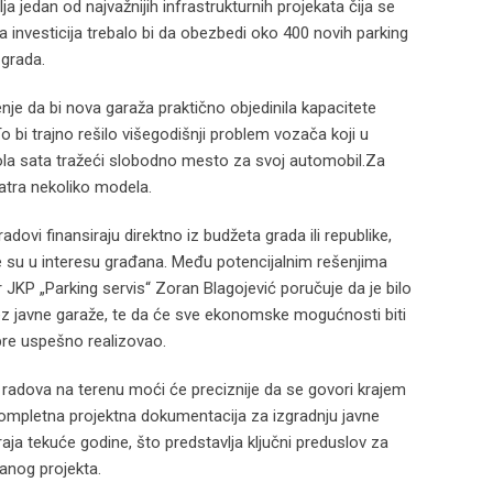
 jedan od najvažnijih infrastrukturnih projekata čija se
 investicija trebalo bi da obezbedi oko 400 novih parking
 grada.
nje da bi nova garaža praktično objedinila kapacitete
 bi trajno rešilo višegodišnji problem vozača koji u
la sata tražeći slobodno mesto za svoj automobil.Za
atra nekoliko modela.
dovi finansiraju direktno iz budžeta grada ili republike,
je su u interesu građana. Među potencijalnim rešenjima
r JKP „Parking servis“ Zoran Blagojević poručuje da je bilo
 bez javne garaže, te da će sve ekonomske mogućnosti biti
pre uspešno realizovao.
adova na terenu moći će preciznije da se govori krajem
mpletna projektna dokumentacija za izgradnju javne
aja tekuće godine, što predstavlja ključni preduslov za
anog projekta.