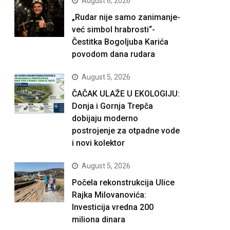
August 6, 2026
„Rudar nije samo zanimanje-
već simbol hrabrosti“-
Čestitka Bogoljuba Karića
povodom dana rudara
August 5, 2026
ČAČAK ULAŽE U EKOLOGIJU:
Donja i Gornja Trepča
dobijaju moderno
postrojenje za otpadne vode
i novi kolektor
August 5, 2026
Počela rekonstrukcija Ulice
Rajka Milovanovića:
Investicija vredna 200
miliona dinara