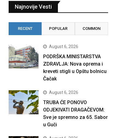
Najnovije Vesti
RECENT
POPULAR
COMMON
August 6, 2026
PODRŠKA MINISTARSTVA
ZDRAVLJA: Nova oprema i
kreveti stigli u Opštu bolnicu
Čačak
August 6, 2026
TRUBA ĆE PONOVO
ODJEKIVATI DRAGAČEVOM:
Sve je spremno za 65. Sabor
u Guči