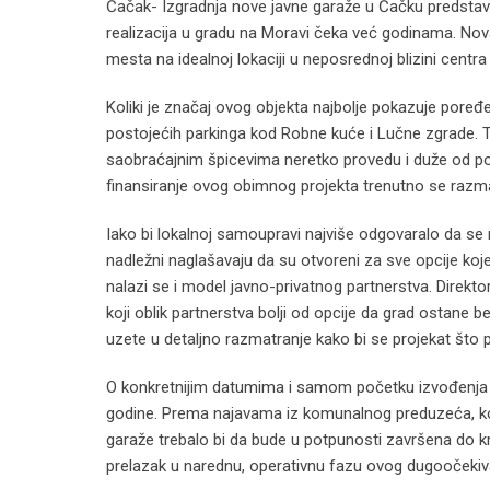
Čačak- Izgradnja nove javne garaže u Čačku predstavlja
realizacija u gradu na Moravi čeka već godinama. Nova
mesta na idealnoj lokaciji u neposrednoj blizini centra
Koliki je značaj ovog objekta najbolje pokazuje poređe
postojećih parkinga kod Robne kuće i Lučne zgrade. To
saobraćajnim špicevima neretko provedu i duže od po
finansiranje ovog obimnog projekta trenutno se razm
Iako bi lokalnoj samoupravi najviše odgovaralo da se ra
nadležni naglašavaju da su otvoreni za sve opcije ko
nalazi se i model javno-privatnog partnerstva. Direkto
koji oblik partnerstva bolji od opcije da grad ostane
uzete u detaljno razmatranje kako bi se projekat što 
O konkretnijim datumima i samom početku izvođenja r
godine. Prema najavama iz komunalnog preduzeća, ko
garaže trebalo bi da bude u potpunosti završena do kr
prelazak u narednu, operativnu fazu ovog dugoočekiv