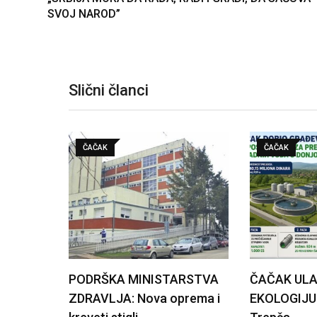
SVOJ NAROD”
Slični članci
ČAČAK
ČAČAK
PODRŠKA MINISTARSTVA
ČAČAK ULA
ZDRAVLJA: Nova oprema i
EKOLOGIJU: 