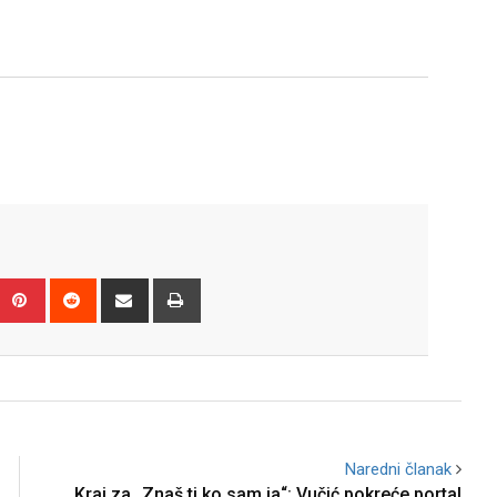
Upon
umblr
Pinterest
Reddit
Share
Print
via
Email
Naredni članak
Kraj za „Znaš ti ko sam ja“: Vučić pokreće portal