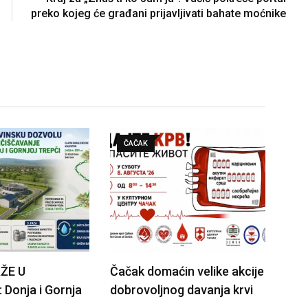
preko kojeg će građani prijavljivati bahate moćnike
ČAČAK
ŽE U
Čačak domaćin velike akcije
Donja i Gornja
dobrovoljnog davanja krvi