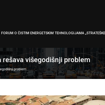
I FORUM O ČISTIM ENERGETSKIM TEHNOLOGIJAMA „STRATEŠK
 rešava višegodišnji problem
šegodišnji problem