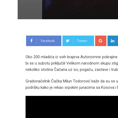
Google
Facebook
Twitter
Oko 200 mladića iz svih krajeva Autonomne pokrajine 
bi se u subotu priključili Velikom narodnom skupu sti
nekoliko stotina Čačana uz so, pogaču, zastave i tru
Gradonačelnik Čačka Milun Todorović kaže da su se u Pre
podršku kako je rekao srpskim junacima sa Kosova i 