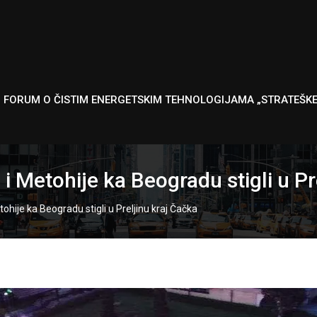
I FORUM O ČISTIM ENERGETSKIM TEHNOLOGIJAMA „STRATEŠK
i Metohije ka Beogradu stigli u Pr
tohije ka Beogradu stigli u Preljinu kraj Čačka