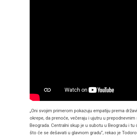
„Oni svojim primerom pokazuju empatiju prema državi,
okrepe, da prenoće, večeraju i ujutru u prepodnevnim
Beograda. Centralni skup je u subotu u Beogradu i 
što će se dešavati u glavnom gradu”, rekao je Todoro