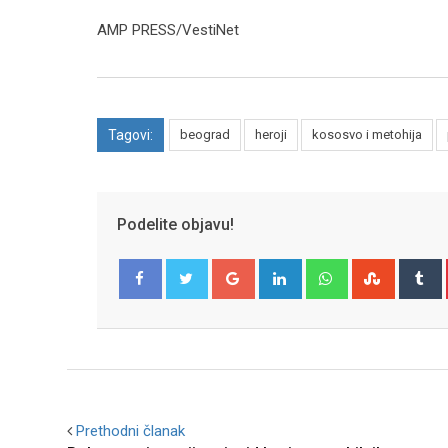
AMP PRESS/VestiNet
Tagovi:
beograd
heroji
kososvo i metohija
Podelite objavu!
Google+
LinkedIn
Whatsapp
Stumble
T
Facebook
Twitter
Prethodni članak