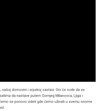
 našoj domovini i srpskoj zastavi. Oni će ovde da se
 satima da nastave putem Gornjeg Milanovca, Ljiga i
tu ćemo se ponovo videti gde ćemo uživati u svemu onome
vić.