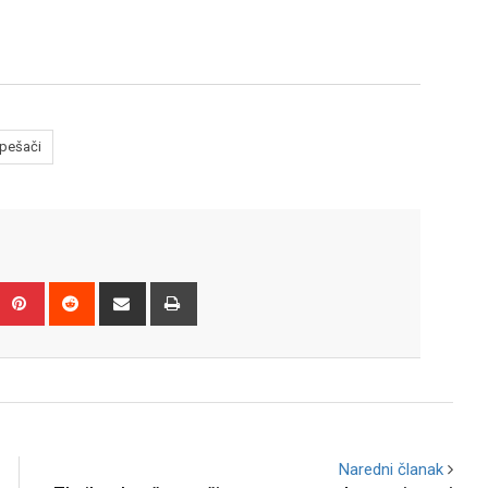
pešači
Upon
umblr
Pinterest
Reddit
Share
Print
via
Email
Naredni članak