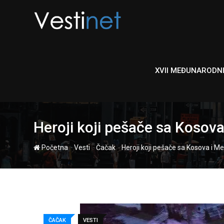
Skip
to
content
XVII MEĐUNARODN
Heroji koji pešače sa Kosova 
-
-
-
Početna
Vesti
Čačak
Heroji koji pešače sa Kosova i Me
ČAČAK
VESTI