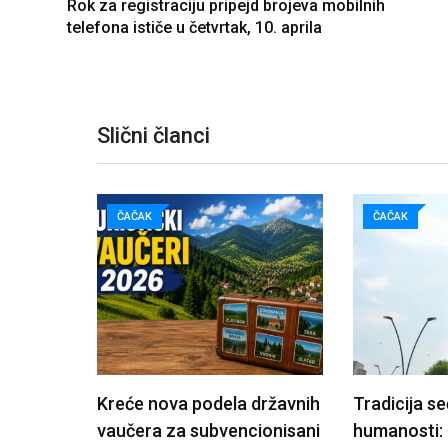
Rok za registraciju pripejd brojeva mobilnih
telefona ističe u četvrtak, 10. aprila
Slični članci
ČAČAK
ČAČAK
Kreće nova podela državnih
Tradicija se
vaučera za subvencionisani
humanosti: