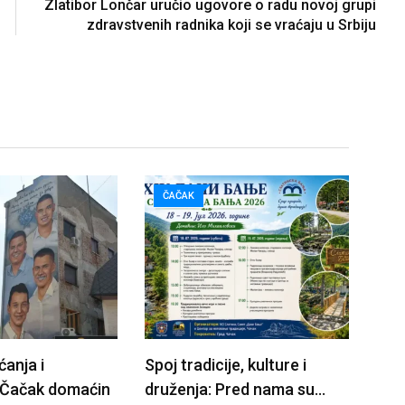
Zlatibor Lončar uručio ugovore o radu novoj grupi
zdravstvenih radnika koji se vraćaju u Srbiju
ČAČAK
ćanja i
Spoj tradicije, kulture i
 Čačak domaćin
druženja: Pred nama su…