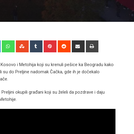
+
LinkedIn
Whatsapp
StumbleUpon
Tumblr
Pinterest
Reddit
Share
Print
via
Email
Kosovo i Metohija koji su krenuli pešice ka Beogradu kako
gli su do Preljine nadomak Čačka, gde ih je dočekalo
bače.
ljini okupili građani koji su želeli da pozdrave i daju
Metohije.