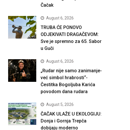
Čačak
August 6, 2026
TRUBA ĆE PONOVO
ODJEKIVATI DRAGAČEVOM:
Sve je spremno za 65. Sabor
u Guči
August 6, 2026
„Rudar nije samo zanimanje-
već simbol hrabrosti“-
Čestitka Bogoljuba Karića
povodom dana rudara
August 5, 2026
ČAČAK ULAŽE U EKOLOGIJU:
Donja i Gornja Trepča
dobijaju moderno