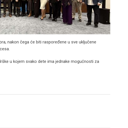
ra, nakon čega će biti raspoređene u sve uključene
cesa.
drške u kojem svako dete ima jednake mogućnosti za