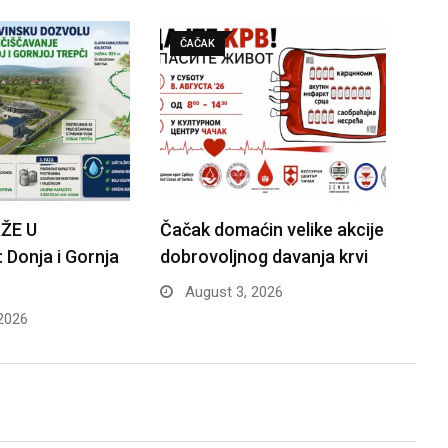
ČAČAK
ŽE U
Čačak domaćin velike akcije
Donja i Gornja
dobrovoljnog davanja krvi
August 3, 2026
2026