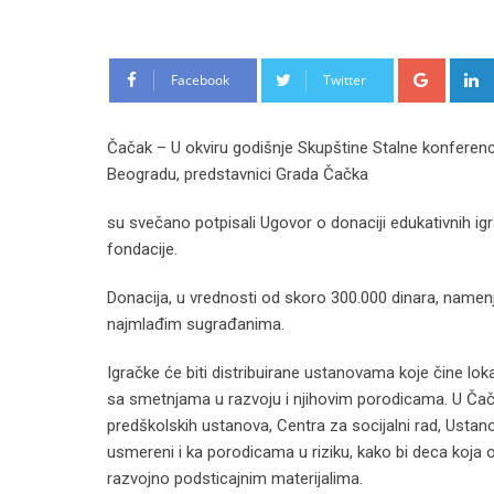
Google
Facebook
Twitter
Čačak – U okviru godišnje Skupštine Stalne konferenc
Beogradu, predstavnici Grada Čačka
su svečano potpisali Ugovor o donaciji edukativnih 
fondacije.
Donacija, u vrednosti od skoro 300.000 dinara, namenje
najmlađim sugrađanima.
Igračke će biti distribuirane ustanovama koje čine l
sa smetnjama u razvoju i njihovim porodicama. U Čačk
predškolskih ustanova, Centra za socijalni rad, Ustan
usmereni i ka porodicama u riziku, kako bi deca koja 
razvojno podsticajnim materijalima.