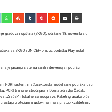
+
LinkedIn
Whatsapp
StumbleUpon
Tumblr
Pinterest
Reddit
Share
Print
via
Email
ije gradova i opština (SKGO), održane 18. novembra u
igračaka sa SKGO i UNICEF-om, uz podršku Playmobil
na je jačanju sistema ranih intervencija i podršci
okalni PORI sistem, međusektorski model rane podrške deci
u, PORI tim čine stručnjaci iz Doma zdravlja Čačak,
ove „Zračak” i lokalne samouprave. Paketi igračaka biće
odrastaju u otežanim uslovima imala pristup kvalitetnim,