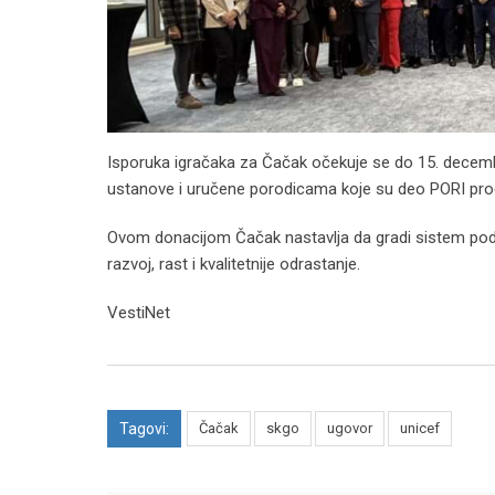
Isporuka igračaka za Čačak očekuje se do 15. decemb
ustanove i uručene porodicama koje su deo PORI pro
Ovom donacijom Čačak nastavlja da gradi sistem po
razvoj, rast i kvalitetnije odrastanje.
VestiNet
Tagovi:
Čačak
skgo
ugovor
unicef