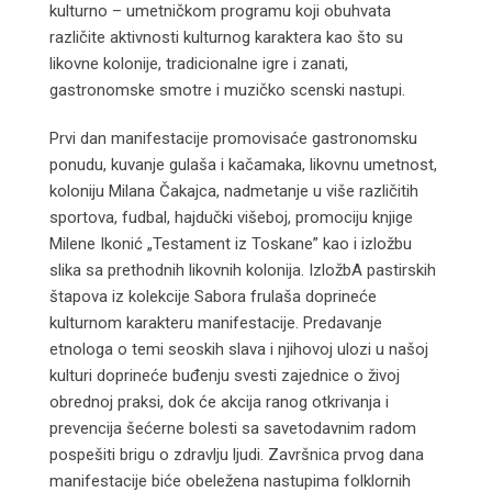
kulturno – umetničkom programu koji obuhvata
različite aktivnosti kulturnog karaktera kao što su
likovne kolonije, tradicionalne igre i zanati,
gastronomske smotre i muzičko scenski nastupi.
Prvi dan manifestacije promovisaće gastronomsku
ponudu, kuvanje gulaša i kačamaka, likovnu umetnost,
koloniju Milana Čakajca, nadmetanje u više različitih
sportova, fudbal, hajdučki višeboj, promociju knjige
Milene Ikonić „Testament iz Toskane” kao i izložbu
slika sa prethodnih likovnih kolonija. IzložbA pastirskih
štapova iz kolekcije Sabora frulaša doprineće
kulturnom karakteru manifestacije. Predavanje
etnologa o temi seoskih slava i njihovoj ulozi u našoj
kulturi doprineće buđenju svesti zajednice o živoj
obrednoj praksi, dok će akcija ranog otkrivanja i
prevencija šećerne bolesti sa savetodavnim radom
pospešiti brigu o zdravlju ljudi. Završnica prvog dana
manifestacije biće obeležena nastupima folklornih