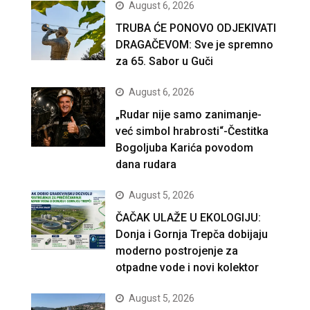
August 6, 2026
TRUBA ĆE PONOVO ODJEKIVATI
DRAGAČEVOM: Sve je spremno
za 65. Sabor u Guči
August 6, 2026
„Rudar nije samo zanimanje-
već simbol hrabrosti“-Čestitka
Bogoljuba Karića povodom
dana rudara
August 5, 2026
ČAČAK ULAŽE U EKOLOGIJU:
Donja i Gornja Trepča dobijaju
moderno postrojenje za
otpadne vode i novi kolektor
August 5, 2026