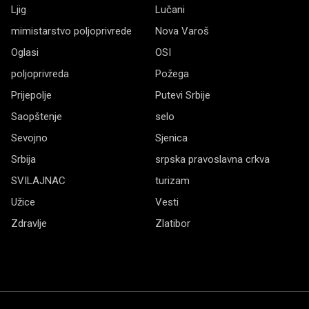
Ljig
Lučani
mimistarstvo poljoprivrede
Nova Varoš
Oglasi
OSI
poljoprivreda
Požega
Prijepolje
Putevi Srbije
Saopštenje
selo
Sevojno
Sjenica
Srbija
srpska pravoslavna crkva
SVILAJNAC
turizam
Užice
Vesti
Zdravlje
Zlatibor