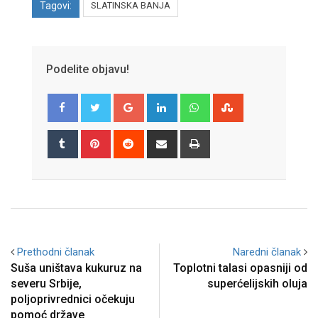
Tagovi:
SLATINSKA BANJA
Podelite objavu!
Google+
LinkedIn
Whatsapp
StumbleUpon
Tumblr
Pinterest
Reddit
Share
Print
via
Email
Prethodni članak
Naredni članak
Suša uništava kukuruz na
Toplotni talasi opasniji od
severu Srbije,
superćelijskih oluja
poljoprivrednici očekuju
pomoć države