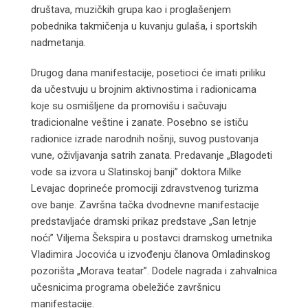
društava, muzičkih grupa kao i proglašenjem
pobednika takmičenja u kuvanju gulaša, i sportskih
nadmetanja.
Drugog dana manifestacije, posetioci će imati priliku
da učestvuju u brojnim aktivnostima i radionicama
koje su osmišljene da promovišu i sačuvaju
tradicionalne veštine i zanate. Posebno se ističu
radionice izrade narodnih nošnji, suvog pustovanja
vune, oživljavanja satrih zanata. Predavanje „Blagodeti
vode sa izvora u Slatinskoj banji” doktora Milke
Levajac doprineće promociji zdravstvenog turizma
ove banje. Završna tačka dvodnevne manifestacije
predstavljaće dramski prikaz predstave „San letnje
noći” Viljema Šekspira u postavci dramskog umetnika
Vladimira Jocovića u izvođenju članova Omladinskog
pozorišta „Morava teatar”. Dodele nagrada i zahvalnica
učesnicima programa obeležiće završnicu
manifestacije.