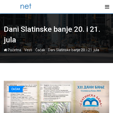
Skip
to
content
Dani Slatinske banje 20. i 21.
jula
-
-
-
Početna
Vesti
Čačak
Dani Slatinske banje 20. i 21. jula
ČAČAK