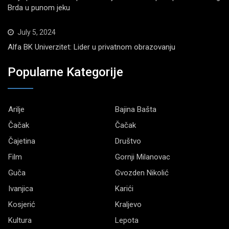
Brda u punom jeku
July 5, 2024
Alfa BK Univerzitet: Lider u privatnom obrazovanju
Popularne Kategorije
Arilje
Bajina Bašta
Čačak
Čačak
Čajetina
Društvo
Film
Gornji Milanovac
Guča
Gvozden Nikolić
Ivanjica
Karići
Kosjerić
Kraljevo
Kultura
Lepota