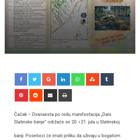
Google+
LinkedIn
Whatsapp
StumbleUpon
Tumblr
Pinterest
Reddit
Share
Print
via
Email
Čačak – Dvanaesta po redu manifestacija „Dani
Slatinske banje” održaće se 20. i 21. jula u Slatinskoj
banji. Posetioci će imati priliku da uživaju u bogatom