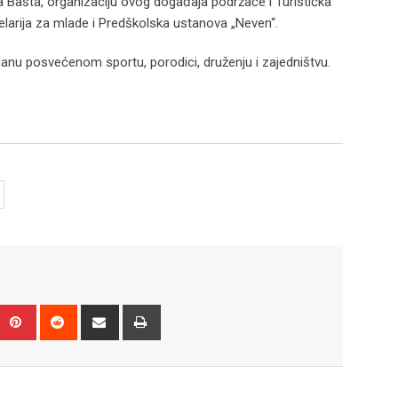
a Bašta, organizaciju ovog događaja podržaće i Turistička
celarija za mlade i Predškolska ustanova „Neven“.
danu posvećenom sportu, porodici, druženju i zajedništvu.
Upon
umblr
Pinterest
Reddit
Share
Print
via
Email