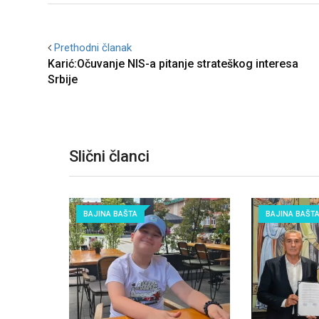
Prethodni članak
Karić:Očuvanje NIS-a pitanje strateškog interesa
Srbije
Slični članci
BAJINA BAŠTA
BAJINA BAŠT