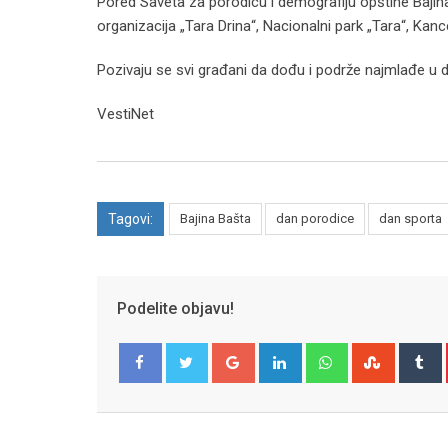
Pored Saveta za porodicu i demografiju opštine Bajin
organizacija „Tara Drina“, Nacionalni park „Tara“, Kan
Pozivaju se svi građani da dođu i podrže najmlađe u 
VestiNet
Tagovi:
Bajina Bašta
dan porodice
dan sporta
Podelite objavu!
Google+
LinkedIn
Whatsapp
Stumble
T
Facebook
Twitter