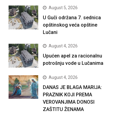
August 5, 2026
U Guči održana 7. sednica
opštinskog veća opštine
Lučani
August 4, 2026
Upućen apel za racionalnu
potrošnju vode u Lučanima
August 4, 2026
DANAS JE BLAGA MARIJA:
PRAZNIK KOJI PREMA
VEROVANJIMA DONOSI
ZAŠTITU ŽENAMA