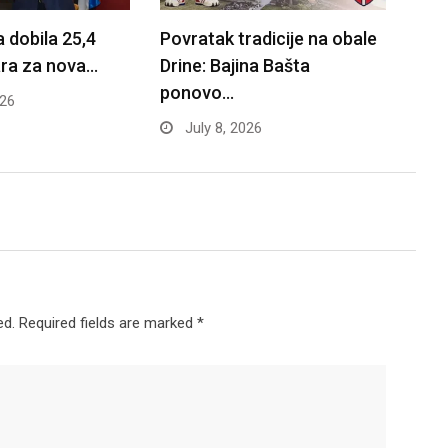
a dobila 25,4
Povratak tradicije na obale
ara za nova…
Drine: Bajina Bašta
ponovo…
026
July 8, 2026
ed.
Required fields are marked
*