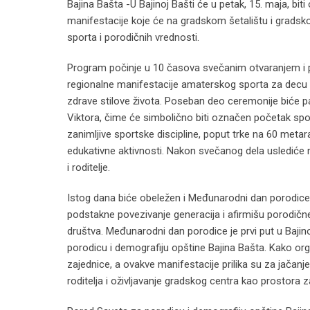
Bajina Bašta -U Bajinoj Bašti će u petak, 15. maja, bi
manifestacije koje će na gradskom šetalištu i gradskom
sporta i porodičnih vrednosti.
Program počinje u 10 časova svečanim otvaranjem i p
regionalne manifestacije amaterskog sporta za decu i 
zdrave stilove života. Poseban deo ceremonije biće p
Viktora, čime će simbolično biti označen početak sp
zanimljive sportske discipline, poput trke na 60 metara
edukativne aktivnosti. Nakon svečanog dela uslediće 
i roditelje.
Istog dana biće obeležen i Međunarodni dan porodice,
podstakne povezivanje generacija i afirmišu porodične
društva. Međunarodni dan porodice je prvi put u Bajino
porodicu i demografiju opštine Bajina Bašta. Kako orga
zajednice, a ovakve manifestacije prilika su za jačan
roditelja i oživljavanje gradskog centra kao prostora z