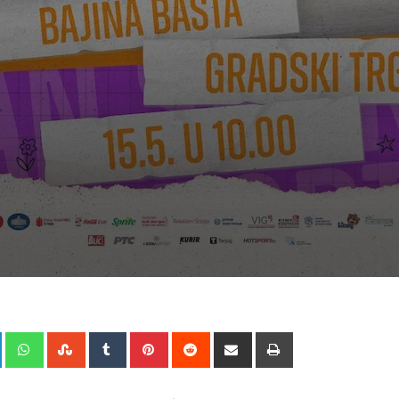
+
LinkedIn
Whatsapp
StumbleUpon
Tumblr
Pinterest
Reddit
Share
Print
via
Email