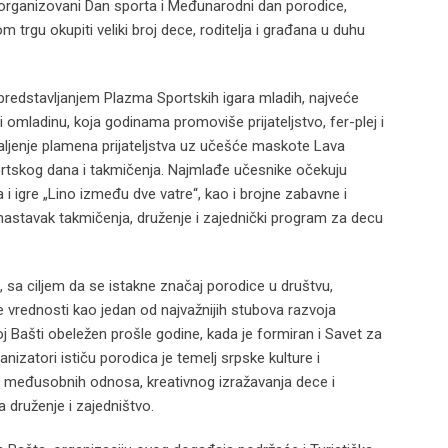
ti organizovani Dan sporta i Međunarodni dan porodice,
 trgu okupiti veliki broj dece, roditelja i građana u duhu
redstavljanjem Plazma Sportskih igara mladih, najveće
omladinu, koja godinama promoviše prijateljstvo, fer-plej i
aljenje plamena prijateljstva uz učešće maskote Lava
ortskog dana i takmičenja. Najmlađe učesnike očekuju
 i igre „Lino između dve vatre“, kao i brojne zabavne i
nastavak takmičenja, druženje i zajednički program za decu
 sa ciljem da se istakne značaj porodice u društvu,
 vrednosti kao jedan od najvažnijih stubova razvoja
j Bašti obeležen prošle godine, kada je formiran i Savet za
nizatori ističu porodica je temelj srpske kulture i
je međusobnih odnosa, kreativnog izražavanja dece i
a druženje i zajedništvo.