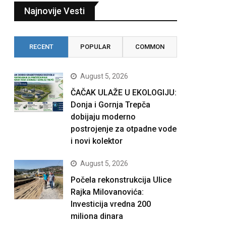
Najnovije Vesti
RECENT
POPULAR
COMMON
August 5, 2026
ČAČAK ULAŽE U EKOLOGIJU:
Donja i Gornja Trepča
dobijaju moderno
postrojenje za otpadne vode
i novi kolektor
August 5, 2026
Počela rekonstrukcija Ulice
Rajka Milovanovića:
Investicija vredna 200
miliona dinara