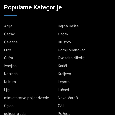
Popularne Kategorije
Arilje
Bajina Bašta
Čačak
Čačak
Čajetina
Društvo
Film
Gornji Milanovac
Guča
Gvozden Nikolić
Ivanjica
Karići
Kosjerić
Kraljevo
Kultura
Lepota
Ljig
Lučani
mimistarstvo poljoprivrede
Nova Varoš
Oglasi
OSI
poljoprivreda
Požega