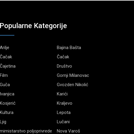
Popularne Kategorije
Arilje
Bajina Bašta
Čačak
Čačak
Čajetina
Društvo
Film
Gornji Milanovac
Guča
Gvozden Nikolić
Ivanjica
Karići
Kosjerić
Kraljevo
Kultura
Lepota
Ljig
Lučani
mimistarstvo poljoprivrede
Nova Varoš