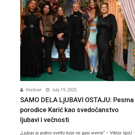
Vestinet
July 19, 2025
SAMO DELA LjUBAVI OSTAJU: Pesma
porodice Karić kao svedočanstvo
ljubavi i večnosti
„Ljubav je jedino svetlo koje ne gasi vreme“ – Viktor IgoU