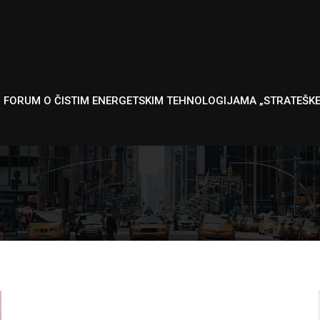
I FORUM O ČISTIM ENERGETSKIM TEHNOLOGIJAMA „STRATEŠK