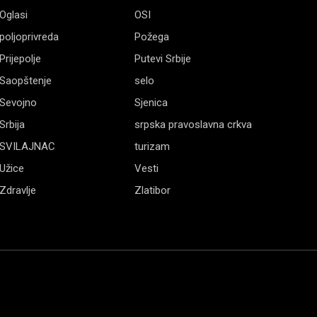
Oglasi
OSI
poljoprivreda
Požega
Prijepolje
Putevi Srbije
Saopštenje
selo
Sevojno
Sjenica
Srbija
srpska pravoslavna crkva
SVILAJNAC
turizam
Užice
Vesti
Zdravlje
Zlatibor