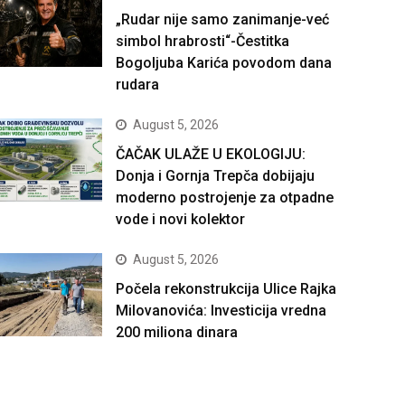
„Rudar nije samo zanimanje-već
simbol hrabrosti“-Čestitka
Bogoljuba Karića povodom dana
rudara
August 5, 2026
ČAČAK ULAŽE U EKOLOGIJU:
Donja i Gornja Trepča dobijaju
moderno postrojenje za otpadne
vode i novi kolektor
August 5, 2026
Počela rekonstrukcija Ulice Rajka
Milovanovića: Investicija vredna
200 miliona dinara