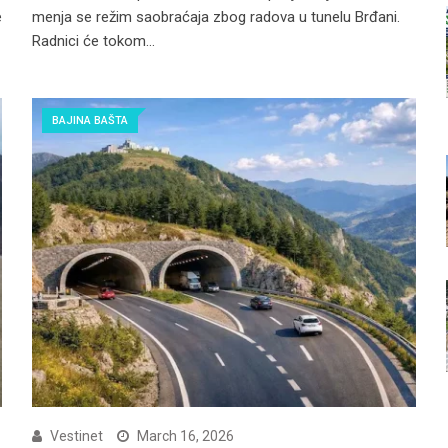
e
menja se režim saobraćaja zbog radova u tunelu Brđani.
Radnici će tokom…
BAJINA BAŠTA
Vestinet
March 16, 2026