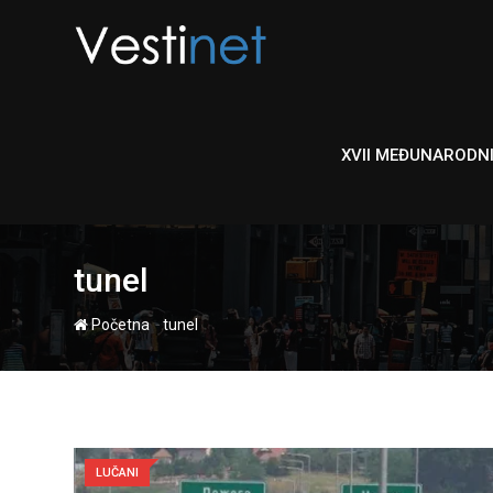
Skip
to
content
XVII MEĐUNARODN
tunel
-
Početna
tunel
LUČANI