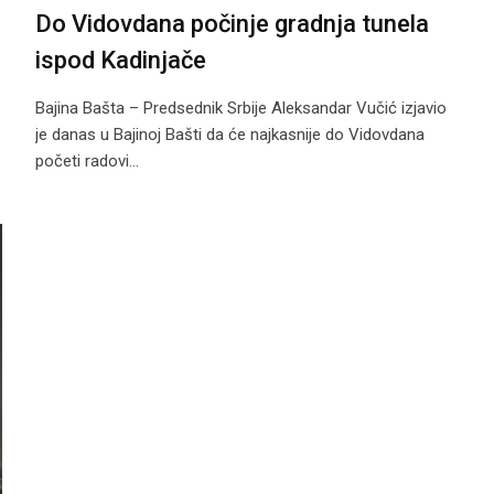
Do Vidovdana počinje gradnja tunela
ispod Kadinjače
Bajina Bašta – Predsednik Srbije Aleksandar Vučić izjavio
je danas u Bajinoj Bašti da će najkasnije do Vidovdana
početi radovi…