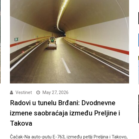
Vestinet
May 27, 2026
Radovi u tunelu Brđani: Dvodnevne
izmene saobraćaja između Preljine i
Takova
Čačak-Na auto-putu E-763, između petlji Preljina i Takovo,