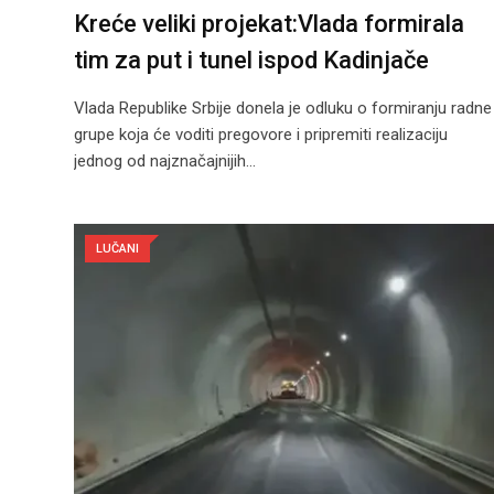
Kreće veliki projekat:Vlada formirala
tim za put i tunel ispod Kadinjače
Vlada Republike Srbije donela je odluku o formiranju radne
grupe koja će voditi pregovore i pripremiti realizaciju
jednog od najznačajnijih…
LUČANI