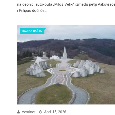
na deonici auto-puta „Miloš Veliki“ između petlji Pakovrać
i Prilipac doći će…
BAJINA BAŠTA
Vestinet
April 15, 2026