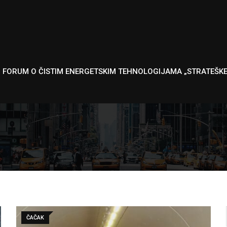
I FORUM O ČISTIM ENERGETSKIM TEHNOLOGIJAMA „STRATEŠK
ČAČAK