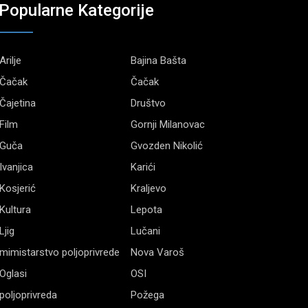
Popularne Kategorije
Arilje
Bajina Bašta
Čačak
Čačak
Čajetina
Društvo
Film
Gornji Milanovac
Guča
Gvozden Nikolić
Ivanjica
Karići
Kosjerić
Kraljevo
Kultura
Lepota
Ljig
Lučani
mimistarstvo poljoprivrede
Nova Varoš
Oglasi
OSI
poljoprivreda
Požega