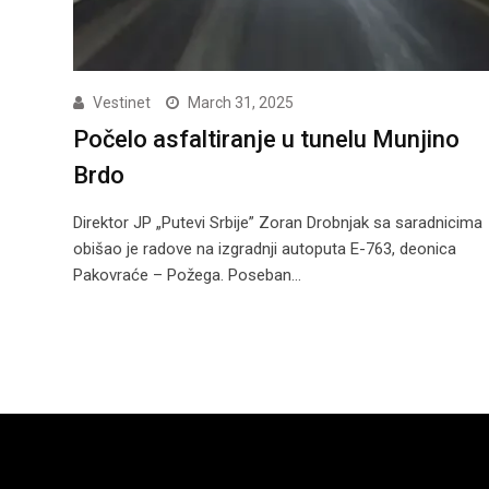
Vestinet
March 31, 2025
Počelo asfaltiranje u tunelu Munjino
Brdo
Direktor JP „Putevi Srbije” Zoran Drobnjak sa saradnicima
obišao je radove na izgradnji autoputa E-763, deonica
Pakovraće – Požega. Poseban…