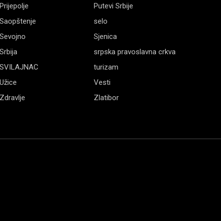
Prijepolje
Putevi Srbije
Saopštenje
selo
Sevojno
Sjenica
Srbija
srpska pravoslavna crkva
SVILAJNAC
turizam
Užice
Vesti
Zdravlje
Zlatibor