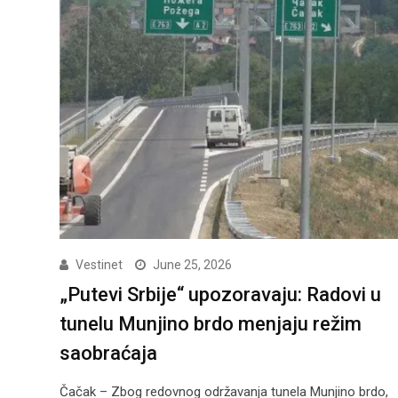
Vestinet
June 25, 2026
„Putevi Srbije“ upozoravaju: Radovi u
tunelu Munjino brdo menjaju režim
saobraćaja
Čačak – Zbog redovnog održavanja tunela Munjino brdo,