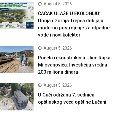
August 5, 2026
ČAČAK ULAŽE U EKOLOGIJU:
Donja i Gornja Trepča dobijaju
moderno postrojenje za otpadne
vode i novi kolektor
August 5, 2026
Počela rekonstrukcija Ulice Rajka
Milovanovića: Investicija vredna
200 miliona dinara
August 5, 2026
U Guči održana 7. sednica
opštinskog veća opštine Lučani