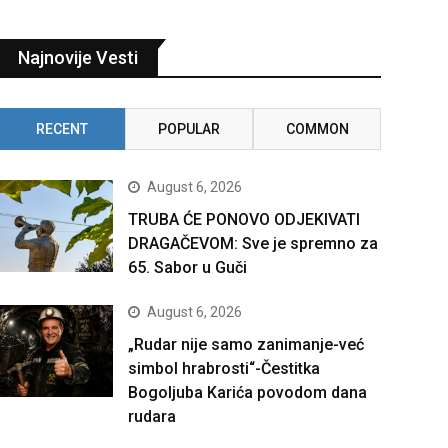
Najnovije Vesti
RECENT
POPULAR
COMMON
August 6, 2026
TRUBA ĆE PONOVO ODJEKIVATI
DRAGAČEVOM: Sve je spremno za
65. Sabor u Guči
August 6, 2026
„Rudar nije samo zanimanje-već
simbol hrabrosti“-Čestitka
Bogoljuba Karića povodom dana
rudara