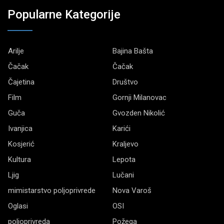
Popularne Kategorije
Arilje
Bajina Bašta
Čačak
Čačak
Čajetina
Društvo
Film
Gornji Milanovac
Guča
Gvozden Nikolić
Ivanjica
Karići
Kosjerić
Kraljevo
Kultura
Lepota
Ljig
Lučani
mimistarstvo poljoprivrede
Nova Varoš
Oglasi
OSI
poljoprivreda
Požega