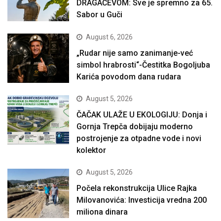
DRAGAČEVOM: Sve je spremno za 65.
Sabor u Guči
August 6, 2026
„Rudar nije samo zanimanje-već
simbol hrabrosti“-Čestitka Bogoljuba
Karića povodom dana rudara
August 5, 2026
ČAČAK ULAŽE U EKOLOGIJU: Donja i
Gornja Trepča dobijaju moderno
postrojenje za otpadne vode i novi
kolektor
August 5, 2026
Počela rekonstrukcija Ulice Rajka
Milovanovića: Investicija vredna 200
miliona dinara