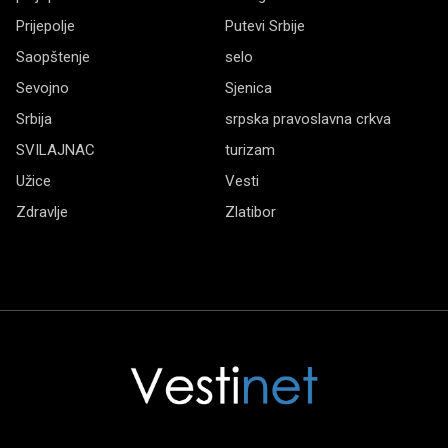
Prijepolje
Putevi Srbije
Saopštenje
selo
Sevojno
Sjenica
Srbija
srpska pravoslavna crkva
SVILAJNAC
turizam
Užice
Vesti
Zdravlje
Zlatibor