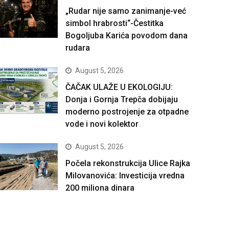
„Rudar nije samo zanimanje-već
simbol hrabrosti“-Čestitka
Bogoljuba Karića povodom dana
rudara
August 5, 2026
ČAČAK ULAŽE U EKOLOGIJU:
Donja i Gornja Trepča dobijaju
moderno postrojenje za otpadne
vode i novi kolektor
August 5, 2026
Počela rekonstrukcija Ulice Rajka
Milovanovića: Investicija vredna
200 miliona dinara