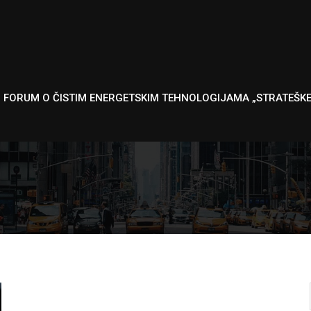
I FORUM O ČISTIM ENERGETSKIM TEHNOLOGIJAMA „STRATEŠK