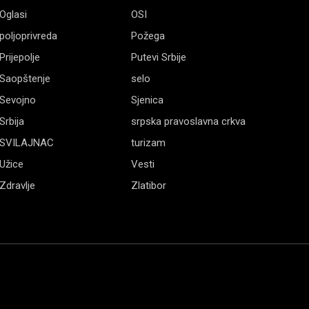
Oglasi
OSI
poljoprivreda
Požega
Prijepolje
Putevi Srbije
Saopštenje
selo
Sevojno
Sjenica
Srbija
srpska pravoslavna crkva
SVILAJNAC
turizam
Užice
Vesti
Zdravlje
Zlatibor