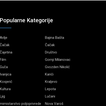
Popularne Kategorije
Arilje
Bajina Bašta
Čačak
Čačak
Čajetina
Društvo
Film
Gornji Milanovac
Guča
Gvozden Nikolić
Ivanjica
Karići
Kosjerić
Kraljevo
Kultura
Lepota
Ljig
Lučani
mimistarstvo poljoprivrede
Nova Varoš