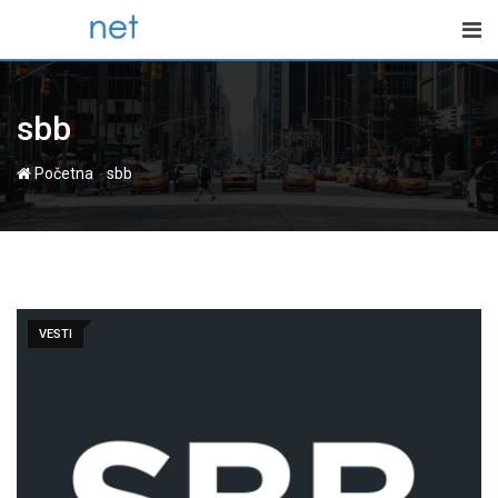
Skip
to
content
sbb
-
Početna
sbb
VESTI