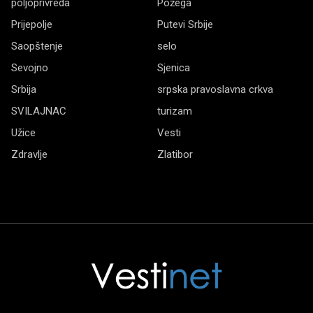
poljoprivreda
Požega
Prijepolje
Putevi Srbije
Saopštenje
selo
Sevojno
Sjenica
Srbija
srpska pravoslavna crkva
SVILAJNAC
turizam
Užice
Vesti
Zdravlje
Zlatibor