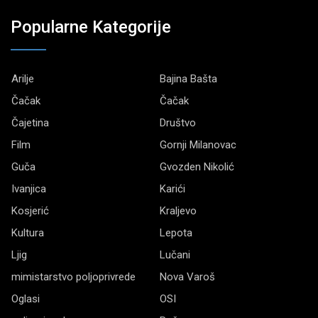
Popularne Kategorije
Arilje
Bajina Bašta
Čačak
Čačak
Čajetina
Društvo
Film
Gornji Milanovac
Guča
Gvozden Nikolić
Ivanjica
Karići
Kosjerić
Kraljevo
Kultura
Lepota
Ljig
Lučani
mimistarstvo poljoprivrede
Nova Varoš
Oglasi
OSI