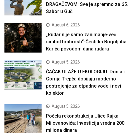
DRAGAČEVOM: Sve je spremno za 65.
Sabor u Guči
August 6, 2026
„Rudar nije samo zanimanje-već
simbol hrabrosti“-Čestitka Bogoljuba
Karića povodom dana rudara
August 5, 2026
ČAČAK ULAŽE U EKOLOGIJU: Donja i
Gornja Trepča dobijaju moderno
postrojenje za otpadne vode i novi
kolektor
August 5, 2026
Počela rekonstrukcija Ulice Rajka
Milovanovića: Investicija vredna 200
miliona dinara