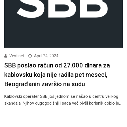
Vestinet
April 24, 2024
SBB poslao račun od 27.000 dinara za
kablovsku koja nije radila pet meseci,
Beograđanin završio na sudu
Kablovski operater SBB još jednom se našao u centru velikog
skandala. Njihov dugogodišnji i sada već bivši korisnik dobio je…