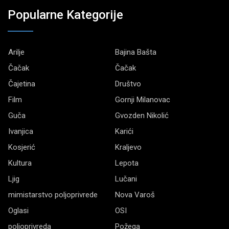
Popularne Kategorije
Arilje
Bajina Bašta
Čačak
Čačak
Čajetina
Društvo
Film
Gornji Milanovac
Guča
Gvozden Nikolić
Ivanjica
Karići
Kosjerić
Kraljevo
Kultura
Lepota
Ljig
Lučani
mimistarstvo poljoprivrede
Nova Varoš
Oglasi
OSI
poljoprivreda
Požega