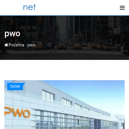
Skip
to
content
pwo
-
Početna
pwo
ČAČAK