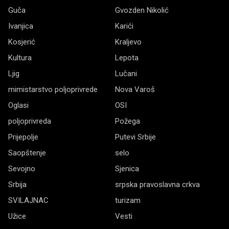
Guča
Gvozden Nikolić
Ivanjica
Karići
Kosjerić
Kraljevo
Kultura
Lepota
Ljig
Lučani
mimistarstvo poljoprivrede
Nova Varoš
Oglasi
OSI
poljoprivreda
Požega
Prijepolje
Putevi Srbije
Saopštenje
selo
Sevojno
Sjenica
Srbija
srpska pravoslavna crkva
SVILAJNAC
turizam
Užice
Vesti