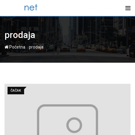
Skip
to
content
prodaja
-
Početna
prodaja
ČAČAK