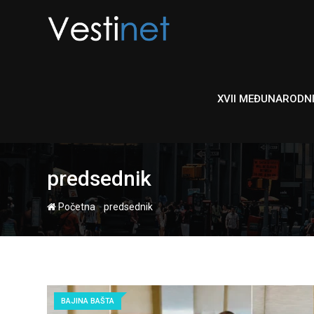
Skip
to
content
XVII MEĐUNARODN
predsednik
-
Početna
predsednik
BAJINA BAŠTA