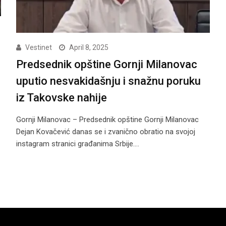
Vestinet
April 8, 2025
Predsednik opštine Gornji Milanovac
uputio nesvakidašnju i snažnu poruku
iz Takovske nahije
Gornji Milanovac – Predsednik opštine Gornji Milanovac
Dejan Kovačević danas se i zvanično obratio na svojoj
instagram stranici građanima Srbije.…