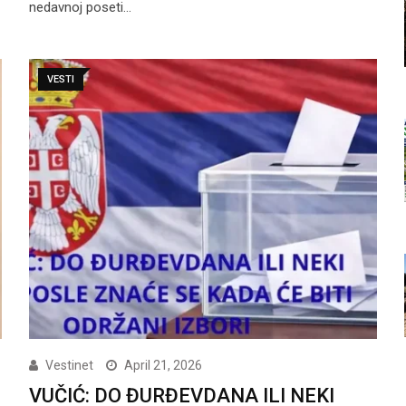
nedavnoj poseti…
VESTI
Vestinet
April 21, 2026
VUČIĆ: DO ĐURĐEVDANA ILI NEKI