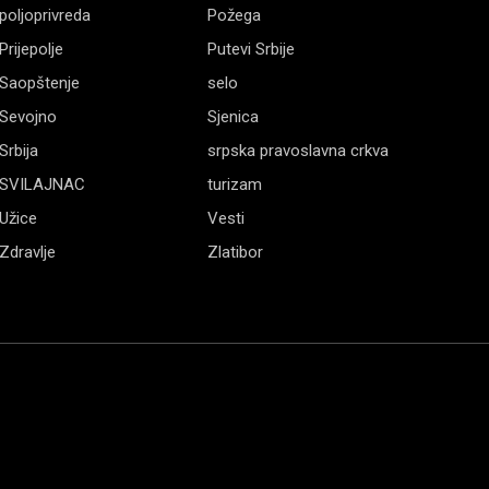
poljoprivreda
Požega
Prijepolje
Putevi Srbije
Saopštenje
selo
Sevojno
Sjenica
Srbija
srpska pravoslavna crkva
SVILAJNAC
turizam
Užice
Vesti
Zdravlje
Zlatibor