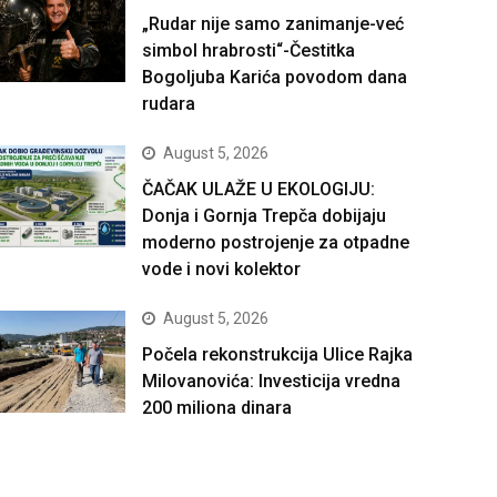
„Rudar nije samo zanimanje-već
simbol hrabrosti“-Čestitka
Bogoljuba Karića povodom dana
rudara
August 5, 2026
ČAČAK ULAŽE U EKOLOGIJU:
Donja i Gornja Trepča dobijaju
moderno postrojenje za otpadne
vode i novi kolektor
August 5, 2026
Počela rekonstrukcija Ulice Rajka
Milovanovića: Investicija vredna
200 miliona dinara