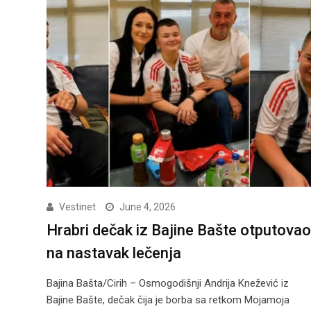
Vestinet
June 4, 2026
Hrabri dečak iz Bajine Bašte otputovao
na nastavak lečenja
Bajina Bašta/Cirih – Osmogodišnji Andrija Knežević iz
Bajine Bašte, dečak čija je borba sa retkom Mojamoja