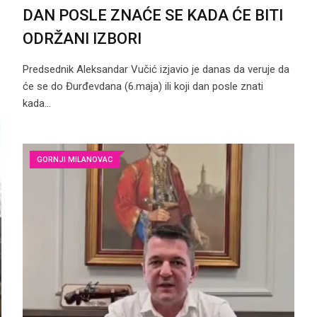
DAN POSLE ZNAĆE SE KADA ĆE BITI
ODRŽANI IZBORI
Predsednik Aleksandar Vučić izjavio je danas da veruje da
će se do Đurđevdana (6.maja) ili koji dan posle znati
kada…
GORNJI MILANOVAC