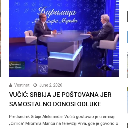
Vestinet
June 2, 2026
VUČIĆ: SRBIJA JE POŠTOVANA JER
SAMOSTALNO DONOSI ODLUKE
Predsednik Srbije Aleksandar Vučić gostovao je u emisiji
„Ćirilica” Milomira Marića na televiziji Prva, gde je govorio o