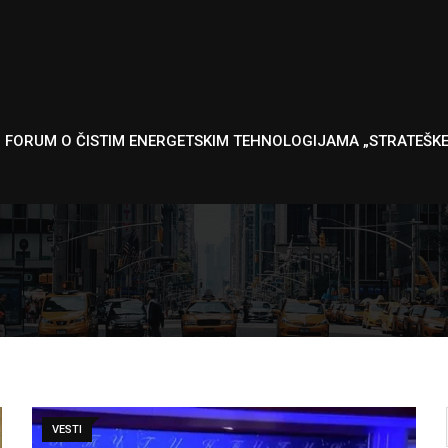
I FORUM O ČISTIM ENERGETSKIM TEHNOLOGIJAMA „STRATEŠK
VESTI