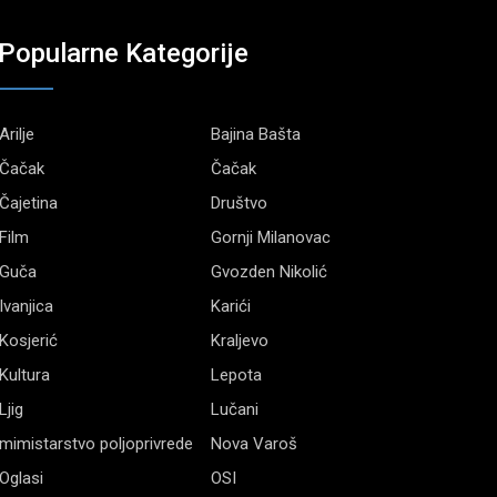
Popularne Kategorije
Arilje
Bajina Bašta
Čačak
Čačak
Čajetina
Društvo
Film
Gornji Milanovac
Guča
Gvozden Nikolić
Ivanjica
Karići
Kosjerić
Kraljevo
Kultura
Lepota
Ljig
Lučani
mimistarstvo poljoprivrede
Nova Varoš
Oglasi
OSI