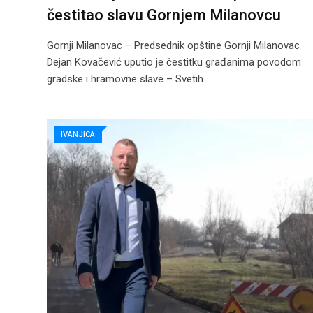
čestitao slavu Gornjem Milanovcu
Gornji Milanovac – Predsednik opštine Gornji Milanovac
Dejan Kovačević uputio je čestitku građanima povodom
gradske i hramovne slave – Svetih…
IVANJICA