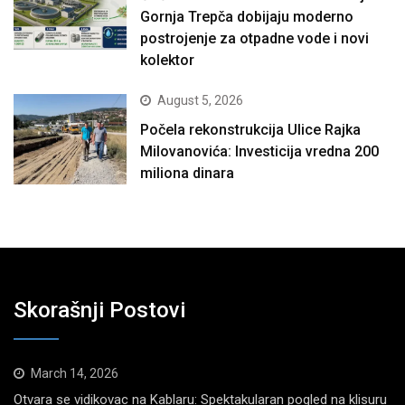
Gornja Trepča dobijaju moderno
postrojenje za otpadne vode i novi
kolektor
August 5, 2026
Počela rekonstrukcija Ulice Rajka
Milovanovića: Investicija vredna 200
miliona dinara
Skorašnji Postovi
March 14, 2026
Otvara se vidikovac na Kablaru: Spektakularan pogled na klisuru