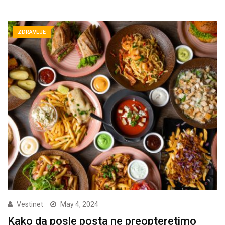
ZDRAVLJE
Vestinet
May 4, 2024
Kako da posle posta ne preopteretimo