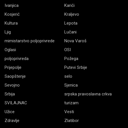
Ivanjica
Karići
Kosjerić
Kraljevo
Kultura
Lepota
Ljig
Lučani
mimistarstvo poljoprivrede
Nova Varoš
Oglasi
OSI
poljoprivreda
Požega
Prijepolje
Putevi Srbije
Saopštenje
selo
Sevojno
Sjenica
Srbija
srpska pravoslavna crkva
SVILAJNAC
turizam
Užice
Vesti
Zdravlje
Zlatibor