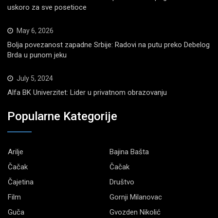
uskoro za sve posetioce
May 6, 2026
Bolja povezanost zapadne Srbije: Radovi na putu preko Debelog
Brda u punom jeku
July 5, 2024
Alfa BK Univerzitet: Lider u privatnom obrazovanju
Popularne Kategorije
Arilje
Bajina Bašta
Čačak
Čačak
Čajetina
Društvo
Film
Gornji Milanovac
Guča
Gvozden Nikolić