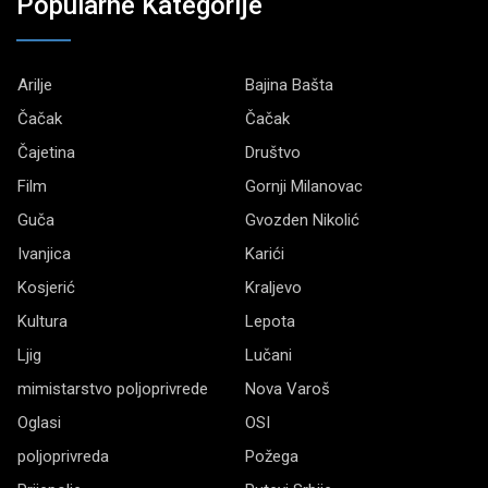
Popularne Kategorije
Arilje
Bajina Bašta
Čačak
Čačak
Čajetina
Društvo
Film
Gornji Milanovac
Guča
Gvozden Nikolić
Ivanjica
Karići
Kosjerić
Kraljevo
Kultura
Lepota
Ljig
Lučani
mimistarstvo poljoprivrede
Nova Varoš
Oglasi
OSI
poljoprivreda
Požega