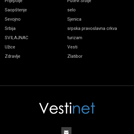
Prijepolje
Putevi Srbije
Saopštenje
selo
Sevojno
Sjenica
Srbija
srpska pravoslavna crkva
SVILAJNAC
turizam
Užice
Vesti
Zdravlje
Zlatibor