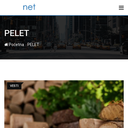
Skip
to
content
PELET
-
Početna
PELET
VESTI