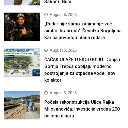
Sabor u Guči
August 6, 2026
„Rudar nije samo zanimanje-već
simbol hrabrosti“-Čestitka Bogoljuba
Karića povodom dana rudara
August 5, 2026
ČAČAK ULAŽE U EKOLOGIJU: Donja i
Gornja Trepča dobijaju moderno
postrojenje za otpadne vode i novi
kolektor
August 5, 2026
Počela rekonstrukcija Ulice Rajka
Milovanovića: Investicija vredna 200
miliona dinara