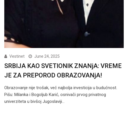
Vestinet
June 24, 2025
SRBIJA KAO SVETIONIK ZNANjA: VREME
JE ZA PREPOROD OBRAZOVANjA!
Obrazovanje nije trošak, već najbolja investicija u budućnost.
Pišu: Milanka i Bogoljub Karić, osnivači prvog privatnog
univerziteta u bivšoj Jugoslaviji…