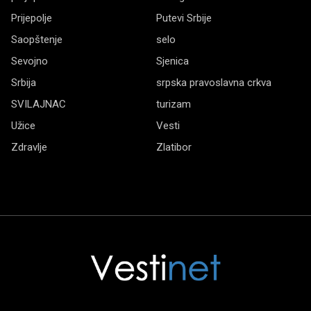
Prijepolje
Putevi Srbije
Saopštenje
selo
Sevojno
Sjenica
Srbija
srpska pravoslavna crkva
SVILAJNAC
turizam
Užice
Vesti
Zdravlje
Zlatibor