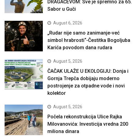
DRAGAČEVOM: Sve je spremno za 65.
Sabor u Guči
August 6, 2026
„Rudar nije samo zanimanje-već
simbol hrabrosti“-Čestitka Bogoljuba
Karića povodom dana rudara
August 5, 2026
ČAČAK ULAŽE U EKOLOGIJU: Donja i
Gornja Trepča dobijaju moderno
postrojenje za otpadne vode i novi
kolektor
August 5, 2026
Počela rekonstrukcija Ulice Rajka
Milovanovića: Investicija vredna 200
miliona dinara