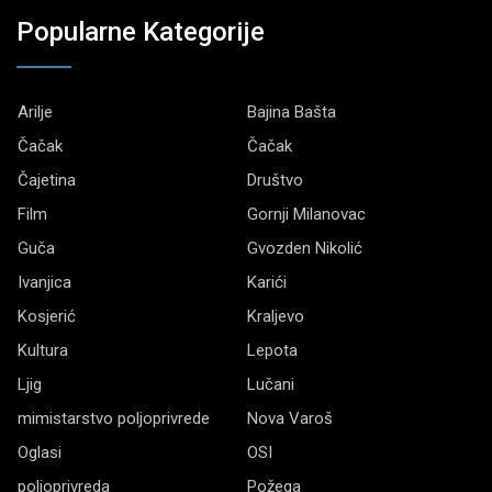
Popularne Kategorije
Arilje
Bajina Bašta
Čačak
Čačak
Čajetina
Društvo
Film
Gornji Milanovac
Guča
Gvozden Nikolić
Ivanjica
Karići
Kosjerić
Kraljevo
Kultura
Lepota
Ljig
Lučani
mimistarstvo poljoprivrede
Nova Varoš
Oglasi
OSI
poljoprivreda
Požega