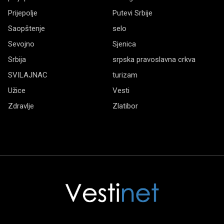
Prijepolje
Putevi Srbije
Saopštenje
selo
Sevojno
Sjenica
Srbija
srpska pravoslavna crkva
SVILAJNAC
turizam
Užice
Vesti
Zdravlje
Zlatibor