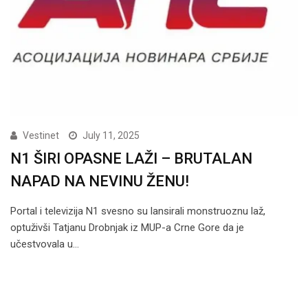
Vestinet
July 11, 2025
N1 ŠIRI OPASNE LAŽI – BRUTALAN
NAPAD NA NEVINU ŽENU!
Portal i televizija N1 svesno su lansirali monstruoznu laž,
optuživši Tatjanu Drobnjak iz MUP-a Crne Gore da je
učestvovala u…