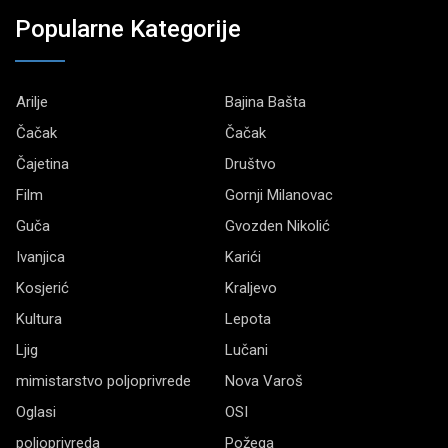
Popularne Kategorije
Arilje
Bajina Bašta
Čačak
Čačak
Čajetina
Društvo
Film
Gornji Milanovac
Guča
Gvozden Nikolić
Ivanjica
Karići
Kosjerić
Kraljevo
Kultura
Lepota
Ljig
Lučani
mimistarstvo poljoprivrede
Nova Varoš
Oglasi
OSI
poljoprivreda
Požega