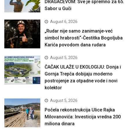
DRAGAČEVOM: Sve je spremno za 65.
Sabor u Guči
August 6, 2026
„Rudar nije samo zanimanje-već
simbol hrabrosti“-Čestitka Bogoljuba
Karića povodom dana rudara
August 5, 2026
ČAČAK ULAŽE U EKOLOGIJU: Donja i
Gornja Trepča dobijaju moderno
postrojenje za otpadne vode i novi
kolektor
August 5, 2026
Počela rekonstrukcija Ulice Rajka
Milovanovića: Investicija vredna 200
miliona dinara