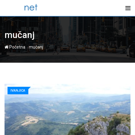
Skip
to
content
mučanj
-
Početna
mučanj
IVANJICA