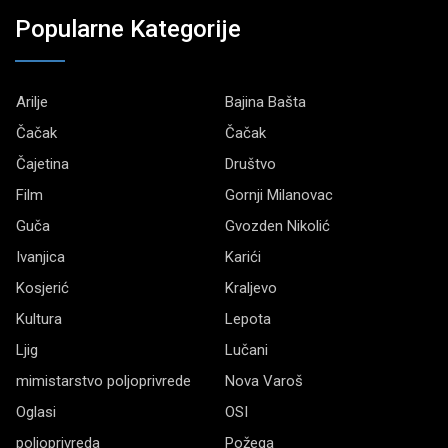
Popularne Kategorije
Arilje
Bajina Bašta
Čačak
Čačak
Čajetina
Društvo
Film
Gornji Milanovac
Guča
Gvozden Nikolić
Ivanjica
Karići
Kosjerić
Kraljevo
Kultura
Lepota
Ljig
Lučani
mimistarstvo poljoprivrede
Nova Varoš
Oglasi
OSI
poljoprivreda
Požega