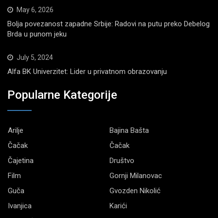
May 6, 2026
Bolja povezanost zapadne Srbije: Radovi na putu preko Debelog
Brda u punom jeku
July 5, 2024
Alfa BK Univerzitet: Lider u privatnom obrazovanju
Popularne Kategorije
Arilje
Bajina Bašta
Čačak
Čačak
Čajetina
Društvo
Film
Gornji Milanovac
Guča
Gvozden Nikolić
Ivanjica
Karići