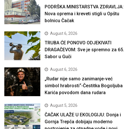
PODRŠKA MINISTARSTVA ZDRAVLJA:
Nova oprema i kreveti stigli u Opštu
bolnicu Čačak
August 6, 2026
TRUBA ĆE PONOVO ODJEKIVATI
DRAGAČEVOM: Sve je spremno za 65.
Sabor u Guči
August 6, 2026
„Rudar nije samo zanimanje-već
simbol hrabrosti“-Čestitka Bogoljuba
Karića povodom dana rudara
August 5, 2026
ČAČAK ULAŽE U EKOLOGIJU: Donja i
Gornja Trepča dobijaju moderno
postrojenje za otpadne vode i novi