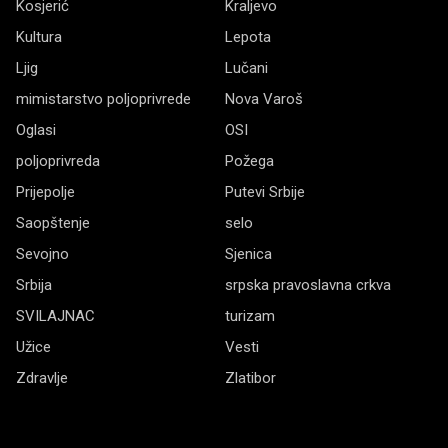
Kosjerić
Kraljevo
Kultura
Lepota
Ljig
Lučani
mimistarstvo poljoprivrede
Nova Varoš
Oglasi
OSI
poljoprivreda
Požega
Prijepolje
Putevi Srbije
Saopštenje
selo
Sevojno
Sjenica
Srbija
srpska pravoslavna crkva
SVILAJNAC
turizam
Užice
Vesti
Zdravlje
Zlatibor