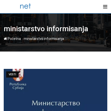
Skip
to
content
ministarstvo informisanja
-
Početna
ministarstvo informisanja
VESTI