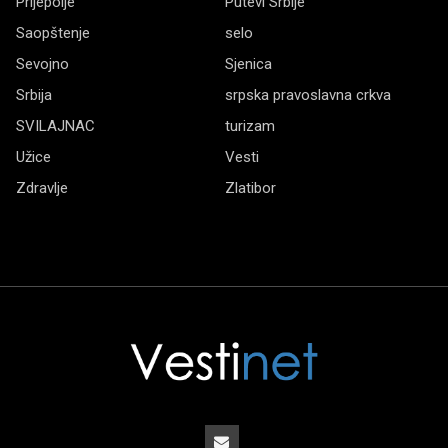
Prijepolje
Putevi Srbije
Saopštenje
selo
Sevojno
Sjenica
Srbija
srpska pravoslavna crkva
SVILAJNAC
turizam
Užice
Vesti
Zdravlje
Zlatibor