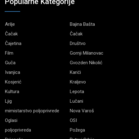
Popularne Kategorije
Arilje
Bajina Bašta
Čačak
Čačak
Čajetina
Društvo
Film
Gornji Milanovac
Guča
Gvozden Nikolić
Ivanjica
Karići
Kosjerić
Kraljevo
Kultura
Lepota
Ljig
Lučani
mimistarstvo poljoprivrede
Nova Varoš
Oglasi
OSI
poljoprivreda
Požega