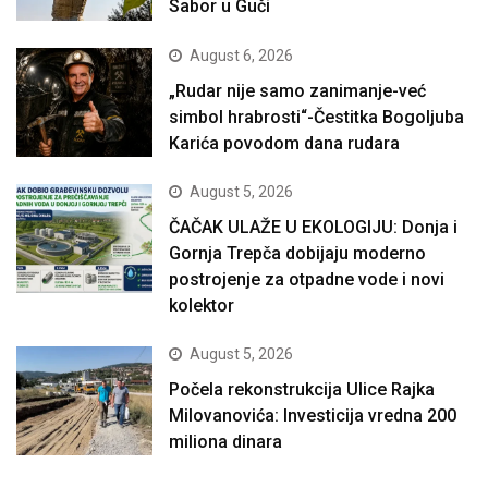
Sabor u Guči
August 6, 2026
„Rudar nije samo zanimanje-već
simbol hrabrosti“-Čestitka Bogoljuba
Karića povodom dana rudara
August 5, 2026
ČAČAK ULAŽE U EKOLOGIJU: Donja i
Gornja Trepča dobijaju moderno
postrojenje za otpadne vode i novi
kolektor
August 5, 2026
Počela rekonstrukcija Ulice Rajka
Milovanovića: Investicija vredna 200
miliona dinara