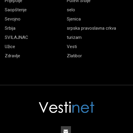
Prijepolje
Putevi Srbije
Saopštenje
selo
Sevojno
Sjenica
Srbija
srpska pravoslavna crkva
SVILAJNAC
turizam
Užice
Vesti
Zdravlje
Zlatibor