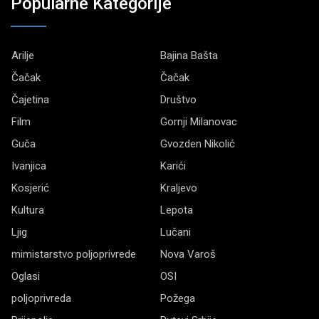
Popularne Kategorije
Arilje
Bajina Bašta
Čačak
Čačak
Čajetina
Društvo
Film
Gornji Milanovac
Guča
Gvozden Nikolić
Ivanjica
Karići
Kosjerić
Kraljevo
Kultura
Lepota
Ljig
Lučani
mimistarstvo poljoprivrede
Nova Varoš
Oglasi
OSI
poljoprivreda
Požega