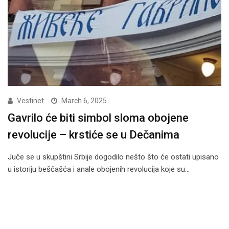
Vestinet
March 6, 2025
Gavrilo će biti simbol sloma obojene
revolucije – krstiće se u Dečanima
Juče se u skupštini Srbije dogodilo nešto što će ostati upisano
u istoriju beščašća i anale obojenih revolucija koje su…