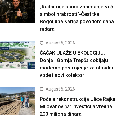
„Rudar nije samo zanimanje-već
simbol hrabrosti“-Čestitka
Bogoljuba Karića povodom dana
rudara
August 5, 2026
ČAČAK ULAŽE U EKOLOGIJU:
Donja i Gornja Trepča dobijaju
moderno postrojenje za otpadne
vode i novi kolektor
August 5, 2026
Počela rekonstrukcija Ulice Rajka
Milovanovića: Investicija vredna
200 miliona dinara