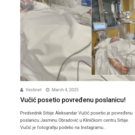
Vestinet
March 4, 2025
Vučić posetio povređenu poslanicu!
Predsednik Srbije Aleksandar Vučić posetio je povređenu
poslanicu Jasminu Obradović u Kliničkom centru Srbije.
Vučić je fotografiju podelio na Instagramu…