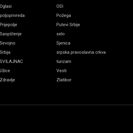
Oglasi
OSI
poljoprivreda
Požega
Prijepolje
Putevi Srbije
Saopštenje
selo
Sevojno
Sjenica
Srbija
srpska pravoslavna crkva
SVILAJNAC
turizam
Užice
Vesti
Zdravlje
Zlatibor