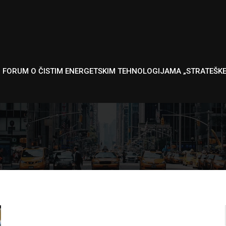
I FORUM O ČISTIM ENERGETSKIM TEHNOLOGIJAMA „STRATEŠK