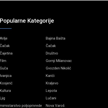
Popularne Kategorije
Arilje
Bajina Bašta
Čačak
Čačak
Čajetina
Društvo
Film
Gornji Milanovac
Guča
Gvozden Nikolić
Ivanjica
Karići
Kosjerić
Kraljevo
Kultura
Lepota
Ljig
Lučani
mimistarstvo poljoprivrede
Nova Varoš