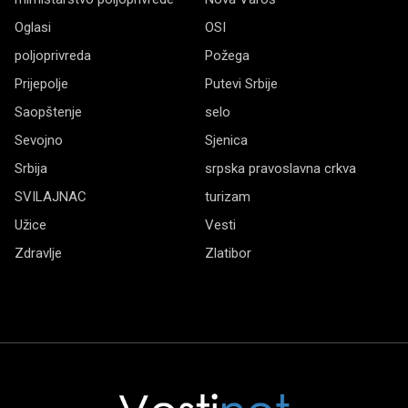
Oglasi
OSI
poljoprivreda
Požega
Prijepolje
Putevi Srbije
Saopštenje
selo
Sevojno
Sjenica
Srbija
srpska pravoslavna crkva
SVILAJNAC
turizam
Užice
Vesti
Zdravlje
Zlatibor