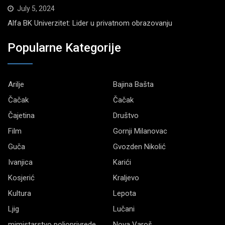
July 5, 2024
Alfa BK Univerzitet: Lider u privatnom obrazovanju
Popularne Kategorije
Arilje
Bajina Bašta
Čačak
Čačak
Čajetina
Društvo
Film
Gornji Milanovac
Guča
Gvozden Nikolić
Ivanjica
Karići
Kosjerić
Kraljevo
Kultura
Lepota
Ljig
Lučani
mimistarstvo poljoprivrede
Nova Varoš