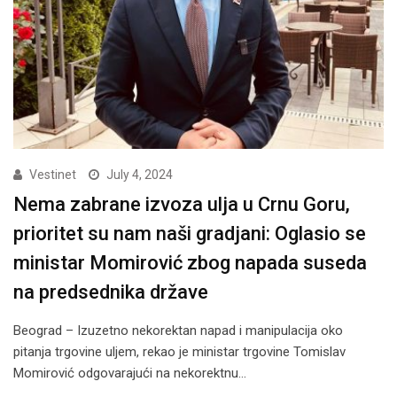
Vestinet
July 4, 2024
Nema zabrane izvoza ulja u Crnu Goru,
prioritet su nam naši gradjani: Oglasio se
ministar Momirović zbog napada suseda
na predsednika države
Beograd – Izuzetno nekorektan napad i manipulacija oko
pitanja trgovine uljem, rekao je ministar trgovine Tomislav
Momirović odgovarajući na nekorektnu…