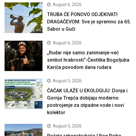
August 6, 2026
TRUBA ĆE PONOVO ODJEKIVATI
DRAGAČEVOM: Sve je spremno za 65.
Sabor u Guči
August 6, 2026
„Rudar nije samo zanimanje-već
simbol hrabrosti“-Čestitka Bogoljuba
Karića povodom dana rudara
August 5, 2026
ČAČAK ULAŽE U EKOLOGIJU: Donja i
Gornja Trepča dobijaju moderno
postrojenje za otpadne vode i novi
kolektor
August 5, 2026
Počela rekonstrukcija Ulice Rajka