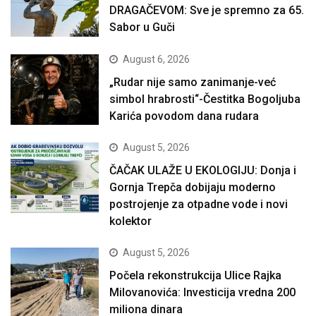
DRAGAČEVOM: Sve je spremno za 65.
Sabor u Guči
August 6, 2026
„Rudar nije samo zanimanje-već
simbol hrabrosti“-Čestitka Bogoljuba
Karića povodom dana rudara
August 5, 2026
ČAČAK ULAŽE U EKOLOGIJU: Donja i
Gornja Trepča dobijaju moderno
postrojenje za otpadne vode i novi
kolektor
August 5, 2026
Počela rekonstrukcija Ulice Rajka
Milovanovića: Investicija vredna 200
miliona dinara