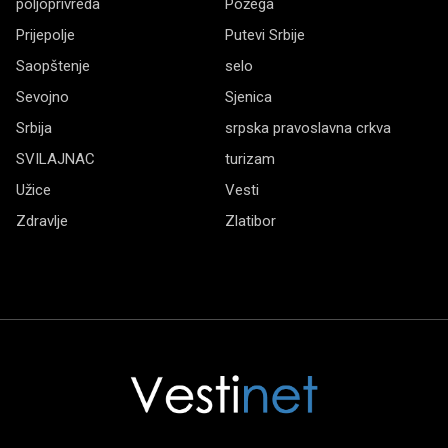
poljoprivreda
Požega
Prijepolje
Putevi Srbije
Saopštenje
selo
Sevojno
Sjenica
Srbija
srpska pravoslavna crkva
SVILAJNAC
turizam
Užice
Vesti
Zdravlje
Zlatibor