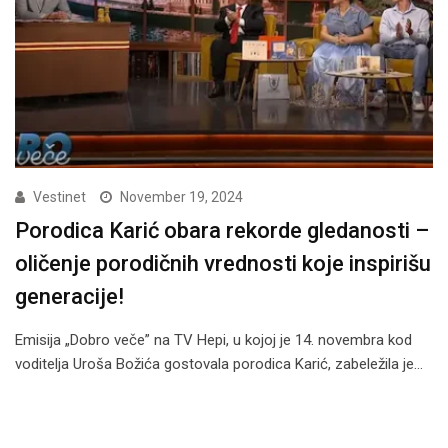
Vestinet
November 19, 2024
Porodica Karić obara rekorde gledanosti –
oličenje porodičnih vrednosti koje inspirišu
generacije!
Emisija „Dobro veče” na TV Hepi, u kojoj je 14. novembra kod
voditelja Uroša Božića gostovala porodica Karić, zabeležila je…