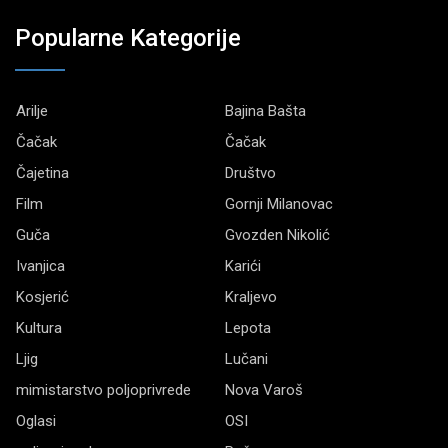
Popularne Kategorije
Arilje
Bajina Bašta
Čačak
Čačak
Čajetina
Društvo
Film
Gornji Milanovac
Guča
Gvozden Nikolić
Ivanjica
Karići
Kosjerić
Kraljevo
Kultura
Lepota
Ljig
Lučani
mimistarstvo poljoprivrede
Nova Varoš
Oglasi
OSI