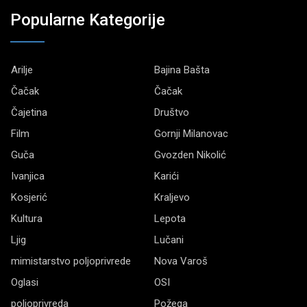
Popularne Kategorije
Arilje
Bajina Bašta
Čačak
Čačak
Čajetina
Društvo
Film
Gornji Milanovac
Guča
Gvozden Nikolić
Ivanjica
Karići
Kosjerić
Kraljevo
Kultura
Lepota
Ljig
Lučani
mimistarstvo poljoprivrede
Nova Varoš
Oglasi
OSI
poljoprivreda
Požega