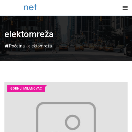
Skip
to
content
elektomreža
-
Početna
elektomreža
GORNJI MILANOVAC