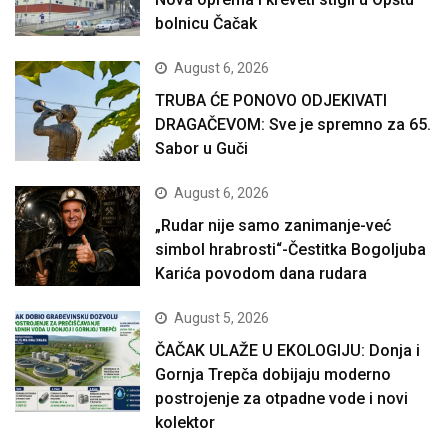
bolnicu Čačak
August 6, 2026
TRUBA ĆE PONOVO ODJEKIVATI
DRAGAČEVOM: Sve je spremno za 65.
Sabor u Guči
August 6, 2026
„Rudar nije samo zanimanje-već
simbol hrabrosti“-Čestitka Bogoljuba
Karića povodom dana rudara
August 5, 2026
ČAČAK ULAŽE U EKOLOGIJU: Donja i
Gornja Trepča dobijaju moderno
postrojenje za otpadne vode i novi
kolektor