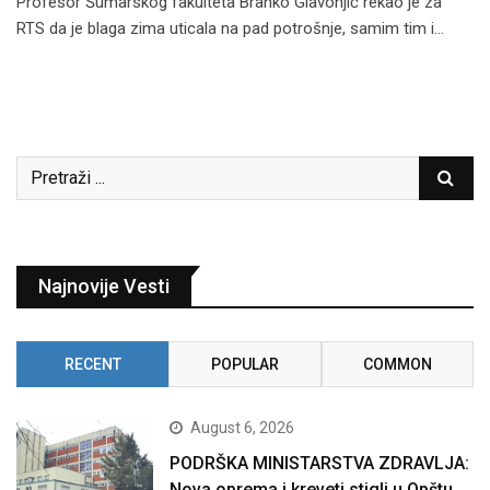
Profesor Šumarskog fakulteta Branko Glavonjić rekao je za
RTS da je blaga zima uticala na pad potrošnje, samim tim i…
Najnovije Vesti
RECENT
POPULAR
COMMON
August 6, 2026
PODRŠKA MINISTARSTVA ZDRAVLJA:
Nova oprema i kreveti stigli u Opštu