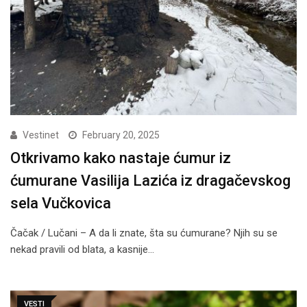
Vestinet
February 20, 2025
Otkrivamo kako nastaje ćumur iz
ćumurane Vasilija Lazića iz dragačevskog
sela Vučkovica
Čačak / Lučani – A da li znate, šta su ćumurane? Njih su se
nekad pravili od blata, a kasnije…
VESTI