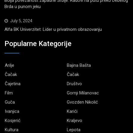
Bolja povezanost zapadne Srbije: Radovi na putu preko Debelog
Brda u punom jeku
July 5, 2024
Alfa BK Univerzitet: Lider u privatnom obrazovanju
Popularne Kategorije
Arilje
Bajina Bašta
Čačak
Čačak
Čajetina
Društvo
Film
Gornji Milanovac
Guča
Gvozden Nikolić
Ivanjica
Karići
Kosjerić
Kraljevo
Kultura
Lepota