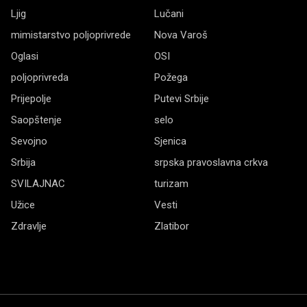
Ljig
Lučani
mimistarstvo poljoprivrede
Nova Varoš
Oglasi
OSI
poljoprivreda
Požega
Prijepolje
Putevi Srbije
Saopštenje
selo
Sevojno
Sjenica
Srbija
srpska pravoslavna crkva
SVILAJNAC
turizam
Užice
Vesti
Zdravlje
Zlatibor