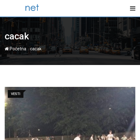
Skip
to
content
cacak
-
Početna
cacak
VESTI