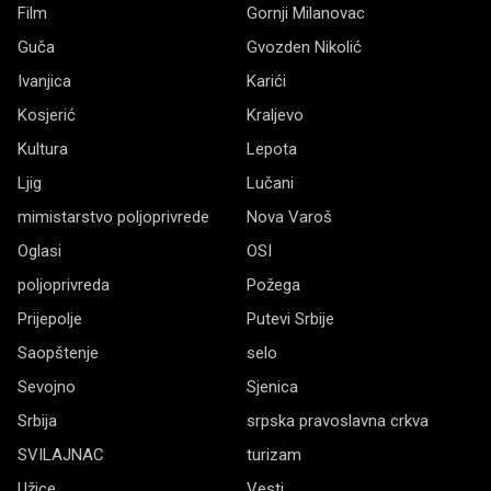
Film
Gornji Milanovac
Guča
Gvozden Nikolić
Ivanjica
Karići
Kosjerić
Kraljevo
Kultura
Lepota
Ljig
Lučani
mimistarstvo poljoprivrede
Nova Varoš
Oglasi
OSI
poljoprivreda
Požega
Prijepolje
Putevi Srbije
Saopštenje
selo
Sevojno
Sjenica
Srbija
srpska pravoslavna crkva
SVILAJNAC
turizam
Užice
Vesti