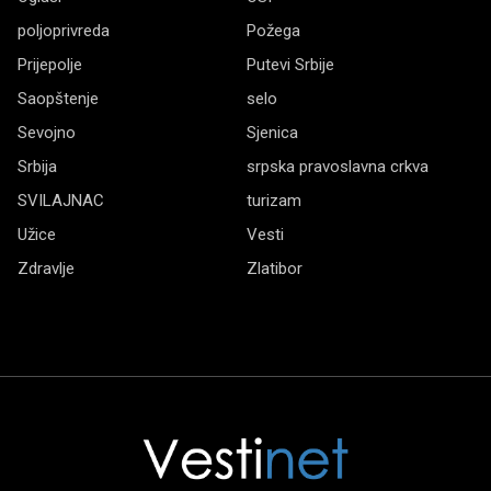
poljoprivreda
Požega
Prijepolje
Putevi Srbije
Saopštenje
selo
Sevojno
Sjenica
Srbija
srpska pravoslavna crkva
SVILAJNAC
turizam
Užice
Vesti
Zdravlje
Zlatibor