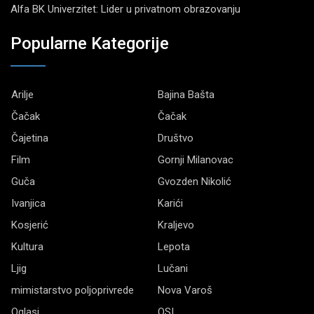
Alfa BK Univerzitet: Lider u privatnom obrazovanju
Popularne Kategorije
Arilje
Bajina Bašta
Čačak
Čačak
Čajetina
Društvo
Film
Gornji Milanovac
Guča
Gvozden Nikolić
Ivanjica
Karići
Kosjerić
Kraljevo
Kultura
Lepota
Ljig
Lučani
mimistarstvo poljoprivrede
Nova Varoš
Oglasi
OSI