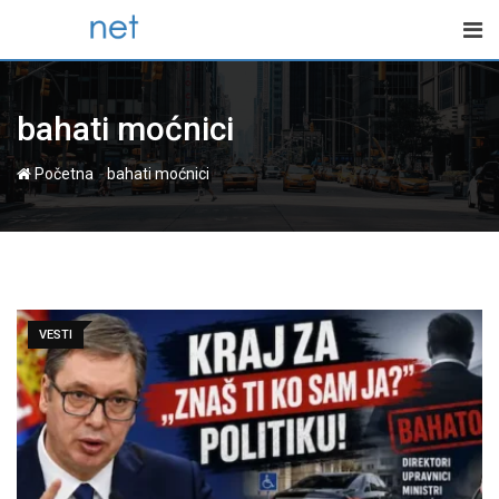
Skip
to
content
bahati moćnici
-
Početna
bahati moćnici
VESTI