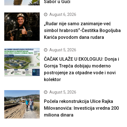
Sabor u Guči
August 6, 2026
„Rudar nije samo zanimanje-već
simbol hrabrosti“-Čestitka Bogoljuba
Karića povodom dana rudara
August 5, 2026
ČAČAK ULAŽE U EKOLOGIJU: Donja i
Gornja Trepča dobijaju moderno
postrojenje za otpadne vode i novi
kolektor
August 5, 2026
Počela rekonstrukcija Ulice Rajka
Milovanovića: Investicija vredna 200
miliona dinara