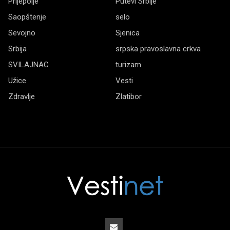
Prijepolje
Putevi Srbije
Saopštenje
selo
Sevojno
Sjenica
Srbija
srpska pravoslavna crkva
SVILAJNAC
turizam
Užice
Vesti
Zdravlje
Zlatibor