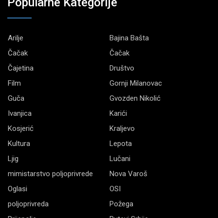
Popularne Kategorije
Arilje
Bajina Bašta
Čačak
Čačak
Čajetina
Društvo
Film
Gornji Milanovac
Guča
Gvozden Nikolić
Ivanjica
Karići
Kosjerić
Kraljevo
Kultura
Lepota
Ljig
Lučani
mimistarstvo poljoprivrede
Nova Varoš
Oglasi
OSI
poljoprivreda
Požega